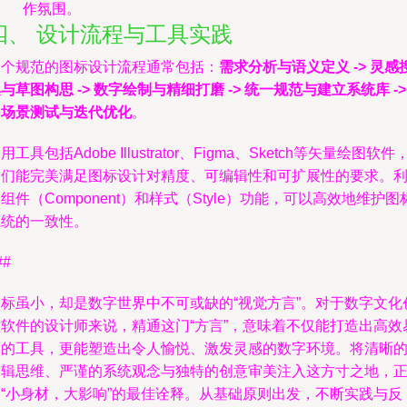
作氛围。
四、 设计流程与工具实践
一个规范的图标设计流程通常包括：
需求分析与语义定义 -> 灵感
与草图构思 -> 数字绘制与精细打磨 -> 统一规范与建立系统库 ->
多场景测试与迭代优化
。
用工具包括Adobe Illustrator、Figma、Sketch等矢量绘图软件
它们能完美满足图标设计对精度、可编辑性和可扩展性的要求。
组件（Component）和样式（Style）功能，可以高效地维护图
系统的一致性。
##
图标虽小，却是数字世界中不可或缺的“视觉方言”。对于数字文化
意软件的设计师来说，精通这门“方言”，意味着不仅能打造出高效
用的工具，更能塑造出令人愉悦、激发灵感的数字环境。将清晰
逻辑思维、严谨的系统观念与独特的创意审美注入这方寸之地，
是“小身材，大影响”的最佳诠释。从基础原则出发，不断实践与反