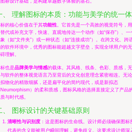
的图标设计基础，是构建卓越数字体验的基石。
一、 理解图标的本质：功能与美学的统一体
图标的核心价值在于其
功能性
。它首先是一个高效的视觉符号，
于替代或补充文字，快速、直观地传达一个动作（如“保存”）、一
象（如“文件夹”）或一种状态（如“连接成功”）。在跨文化、跨
言的软件环境中，优秀的图标能超越文字壁垒，实现全球用户的
障碍理解。
图标也是
品牌美学与情感
的载体。其风格、线条、色彩、质感，
不与软件的整体视觉语言乃至背后的文化创意理念紧密相连。无
是拟物化的精致细腻，还是扁平化的简约现代，或是新拟态
Neumorphism）的柔和质感，图标风格的选择直接定义了产品
气质与时代感。
二、 图标设计的关键基础原则
清晰性与识别度
：这是图标的生命线。设计师必须确保图标
代表的含义能被用户瞬间理解，避免歧义。这要求设计师深