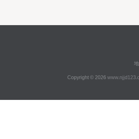
地
Copyright © 2026
www.njjd123.