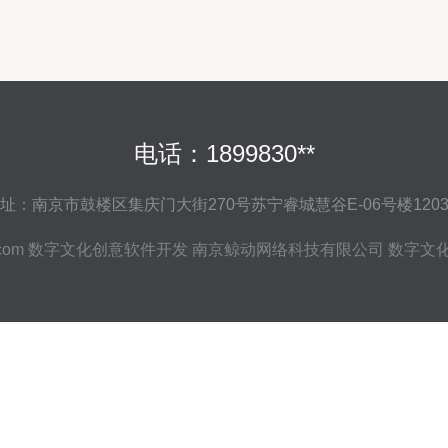
电话：1899830**
址：南京市鼓楼区集庆门大街270号苏宁睿城慧谷E-06号楼120
com
数字文化创意软件开发
南京鲸动网络科技有限公司
数字文