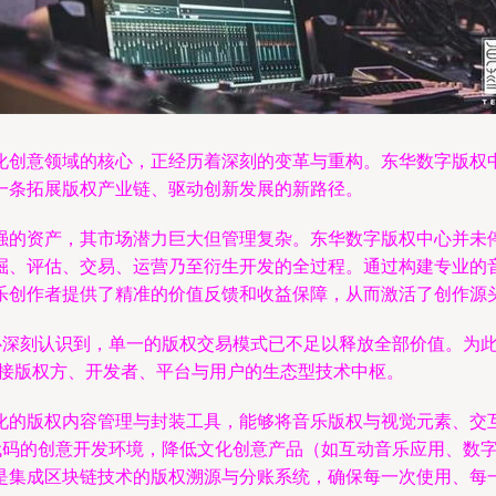
化创意领域的核心，正经历着深刻的变革与重构。东华数字版权
一条拓展版权产业链、驱动创新发展的新路径。
强的资产，其市场潜力巨大但管理复杂。东华数字版权中心并未停
掘、评估、交易、运营乃至衍生开发的全过程。通过构建专业的
乐创作者提供了精准的价值反馈和收益保障，从而激活了创作源
心深刻认识到，单一的版权交易模式已不足以释放全部价值。为
连接版权方、开发者、平台与用户的生态型技术中枢。
化的版权内容管理与封装工具，能够将音乐版权与视觉元素、交
无代码的创意开发环境，降低文化创意产品（如互动音乐应用、数
是集成区块链技术的版权溯源与分账系统，确保每一次使用、每